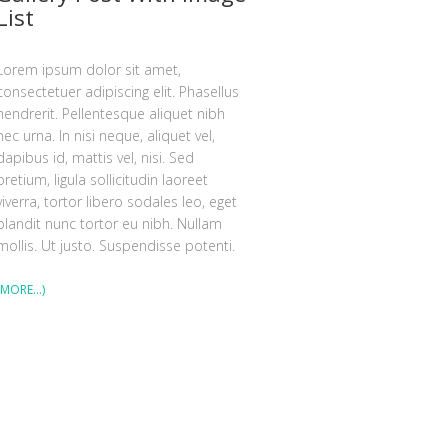
List
Lorem ipsum dolor sit amet,
consectetuer adipiscing elit. Phasellus
hendrerit. Pellentesque aliquet nibh
nec urna. In nisi neque, aliquet vel,
dapibus id, mattis vel, nisi. Sed
pretium, ligula sollicitudin laoreet
viverra, tortor libero sodales leo, eget
blandit nunc tortor eu nibh. Nullam
mollis. Ut justo. Suspendisse potenti.
(MORE…)