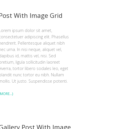
Post With Image Grid
Lorem ipsum dolor sit amet,
consectetuer adipiscing elit. Phasellus
hendrerit. Pellentesque aliquet nibh
nec urna. In nisi neque, aliquet vel,
dapibus id, mattis vel, nisi. Sed
pretium, ligula sollicitudin laoreet
viverra, tortor libero sodales leo, eget
blandit nunc tortor eu nibh. Nullam
mollis. Ut justo. Suspendisse potenti.
(MORE…)
Gallery Post With Image